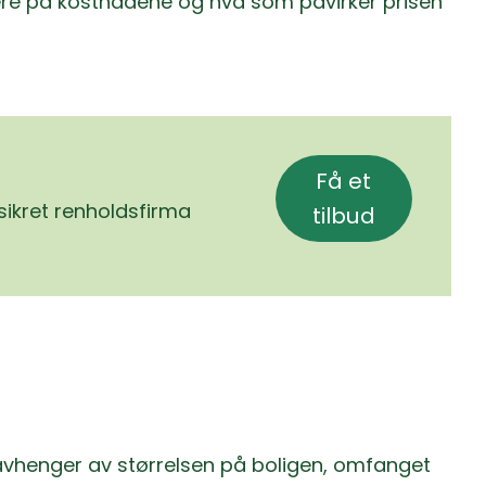
mere på kostnadene og hva som påvirker prisen
Få et
ssikret renholdsfirma
tilbud
e avhenger av størrelsen på boligen, omfanget