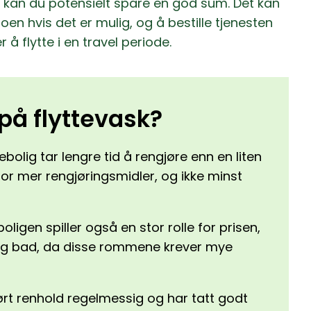
, kan du potensielt spare en god sum. Det kan
en hvis det er mulig, og å bestille tjenesten
 å flytte i en travel periode.
på flyttevask?
bolig tar lengre tid å rengjøre enn en liten
for mer rengjøringsmidler, og ikke minst
boligen spiller også en stor rolle for prisen,
n og bad, da disse rommene krever mye
ørt renhold regelmessig og har tatt godt