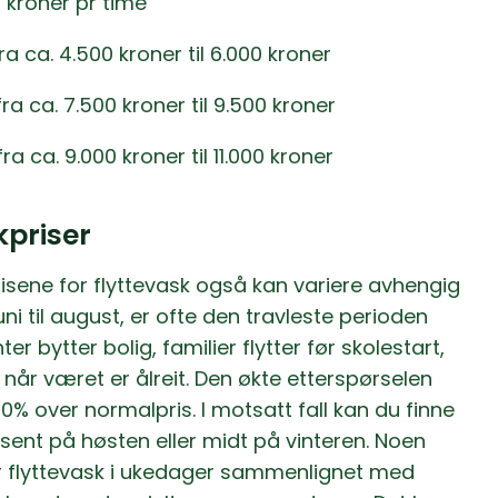
0 kroner pr time
a ca. 4.500 kroner til 6.000 kroner
ra ca. 7.500 kroner til 9.500 kroner
a ca. 9.000 kroner til 11.000 kroner
kpriser
isene for flyttevask også kan variere avhengig
i til august, er ofte den travleste perioden
r bytter bolig, familier flytter før skolestart,
e når været er ålreit. Den økte etterspørselen
20% over normalpris. I motsatt fall kan du finne
 sent på høsten eller midt på vinteren. Noen
or flyttevask i ukedager sammenlignet med