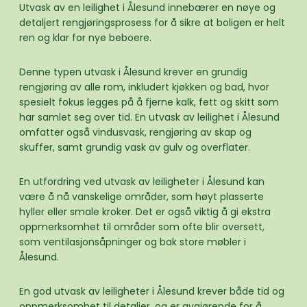
Utvask av en leilighet i Ålesund innebærer en nøye og
detaljert rengjøringsprosess for å sikre at boligen er helt
ren og klar for nye beboere.
Denne typen utvask i Ålesund krever en grundig
rengjøring av alle rom, inkludert kjøkken og bad, hvor
spesielt fokus legges på å fjerne kalk, fett og skitt som
har samlet seg over tid. En utvask av leilighet i Ålesund
omfatter også vindusvask, rengjøring av skap og
skuffer, samt grundig vask av gulv og overflater.
En utfordring ved utvask av leiligheter i Ålesund kan
være å nå vanskelige områder, som høyt plasserte
hyller eller smale kroker. Det er også viktig å gi ekstra
oppmerksomhet til områder som ofte blir oversett,
som ventilasjonsåpninger og bak store møbler i
Ålesund.
En god utvask av leiligheter i Ålesund krever både tid og
oppmerksomhet til detaljer, og er avgjørende for å