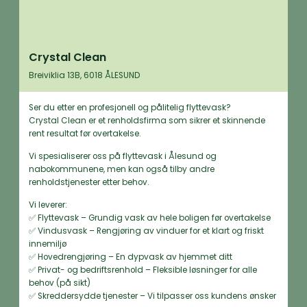
Crystal Clean
Breiviklia 13B, 6018 ÅLESUND
Ser du etter en profesjonell og pålitelig flyttevask?
Crystal Clean er et renholdsfirma som sikrer et skinnende
rent resultat før overtakelse.
Vi spesialiserer oss på flyttevask i Ålesund og
nabokommunene, men kan også tilby andre
renholdstjenester etter behov.
Vi leverer:
✅ Flyttevask – Grundig vask av hele boligen før overtakelse
✅ Vindusvask – Rengjøring av vinduer for et klart og friskt
innemiljø
✅ Hovedrengjøring – En dypvask av hjemmet ditt
✅ Privat- og bedriftsrenhold – Fleksible løsninger for alle
behov (på sikt)
✅ Skreddersydde tjenester – Vi tilpasser oss kundens ønsker