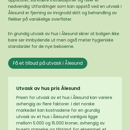
apparater, sanitære installasjoner og fliser er
nødvendig. Utfordringer som kan oppstå ved en utvask i
Ålesund er fjerning av inngrodd skitt og behandling av
flekker på vanskelige overflater.
En grundig utvask av hus i Ålesund sikrer at boligen ikke
bare ser innbydende ut men også møter hygieniske
standarder for de nye beboerne.
Få et tilbud på utvask i Ålesund
Utvask av hus pris Ålesund
Prisen for utvask av et hus i Ålesund kan variere
avhengig av flere faktorer. I det norske
markedet kan kostnadene for en grundig
utvask av et hus i Ålesund vanligvis ligge
mellom 5.000 og 15.000 kroner, avhengig av
husets størrelse og tilstand. For eksempel; et