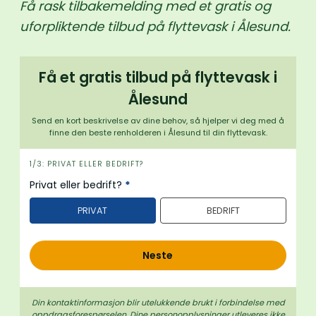
Få rask tilbakemelding med et gratis og
uforpliktende tilbud på flyttevask i Ålesund.
Få et gratis tilbud på flyttevask i
Ålesund
Send en kort beskrivelse av dine behov, så hjelper vi deg med å
finne den beste renholderen i Ålesund til din flyttevask.
i
1/3: PRIVAT ELLER BEDRIFT?
n
Privat eller bedrift?
*
n
PRIVAT
BEDRIFT
h
o
l
Neste
d
Din kontaktinformasjon blir utelukkende brukt i forbindelse med
oppdrags­forespørselen. Dine person­­opplysninger utleveres ikke