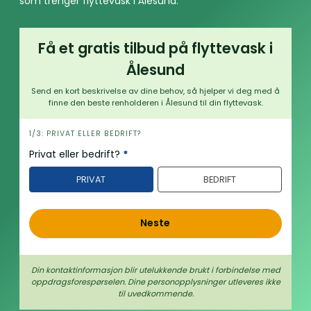
som trenger flyttevask i Ålesund.
Få et gratis tilbud på flyttevask i
Ålesund
Send en kort beskrivelse av dine behov, så hjelper vi deg med å
finne den beste renholderen i Ålesund til din flyttevask.
h
1/3: PRIVAT ELLER BEDRIFT?
e
Privat eller bedrift?
*
r
PRIVAT
BEDRIFT
o
Neste
Din kontaktinformasjon blir utelukkende brukt i forbindelse med
oppdrags­forespørselen. Dine person­­opplysninger utleveres ikke
til uvedkommende.