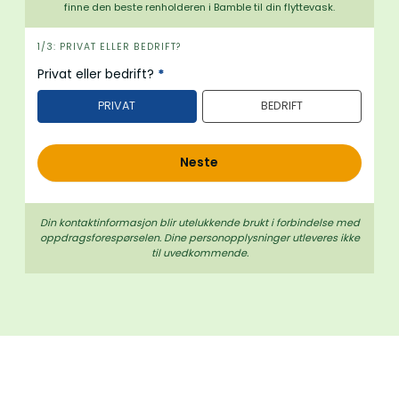
finne den beste renholderen i Bamble til din flyttevask.
i
1/3: PRIVAT ELLER BEDRIFT?
n
Privat eller bedrift?
*
n
PRIVAT
BEDRIFT
h
o
l
Neste
d
Din kontaktinformasjon blir utelukkende brukt i forbindelse med
oppdrags­forespørselen. Dine person­­opplysninger utleveres ikke
til uvedkommende.