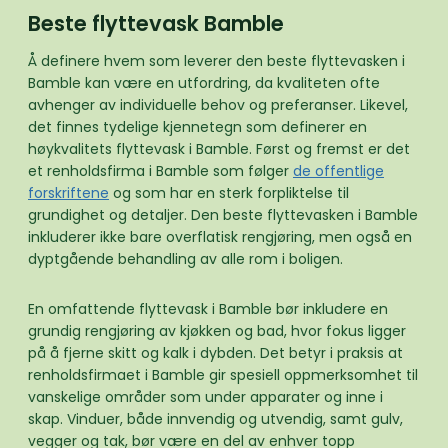
Beste flyttevask Bamble
Å definere hvem som leverer den beste flyttevasken i
Bamble kan være en utfordring, da kvaliteten ofte
avhenger av individuelle behov og preferanser. Likevel,
det finnes tydelige kjennetegn som definerer en
høykvalitets flyttevask i Bamble. Først og fremst er det
et renholdsfirma i Bamble som følger
de offentlige
forskriftene
og som har en sterk forpliktelse til
grundighet og detaljer. Den beste flyttevasken i Bamble
inkluderer ikke bare overflatisk rengjøring, men også en
dyptgående behandling av alle rom i boligen.
En omfattende flyttevask i Bamble bør inkludere en
grundig rengjøring av kjøkken og bad, hvor fokus ligger
på å fjerne skitt og kalk i dybden. Det betyr i praksis at
renholdsfirmaet i Bamble gir spesiell oppmerksomhet til
vanskelige områder som under apparater og inne i
skap. Vinduer, både innvendig og utvendig, samt gulv,
vegger og tak, bør være en del av enhver topp