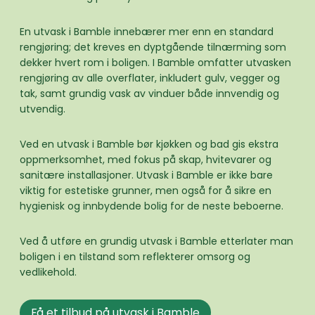
En utvask i Bamble innebærer mer enn en standard
rengjøring; det kreves en dyptgående tilnærming som
dekker hvert rom i boligen. I Bamble omfatter utvasken
rengjøring av alle overflater, inkludert gulv, vegger og
tak, samt grundig vask av vinduer både innvendig og
utvendig.
Ved en utvask i Bamble bør kjøkken og bad gis ekstra
oppmerksomhet, med fokus på skap, hvitevarer og
sanitære installasjoner. Utvask i Bamble er ikke bare
viktig for estetiske grunner, men også for å sikre en
hygienisk og innbydende bolig for de neste beboerne.
Ved å utføre en grundig utvask i Bamble etterlater man
boligen i en tilstand som reflekterer omsorg og
vedlikehold.
Få et tilbud på utvask i Bamble