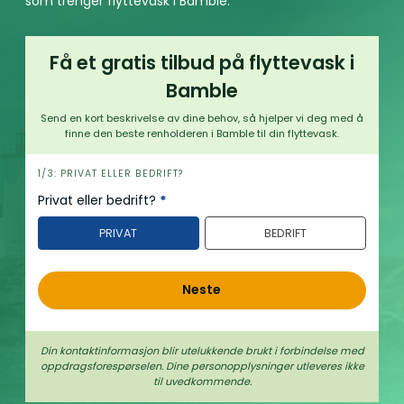
som trenger flyttevask i Bamble.
Få et gratis tilbud på flyttevask i
Bamble
Send en kort beskrivelse av dine behov, så hjelper vi deg med å
finne den beste renholderen i Bamble til din flyttevask.
h
1/3: PRIVAT ELLER BEDRIFT?
e
Privat eller bedrift?
*
r
PRIVAT
BEDRIFT
o
Neste
Din kontaktinformasjon blir utelukkende brukt i forbindelse med
oppdrags­forespørselen. Dine person­­opplysninger utleveres ikke
til uvedkommende.