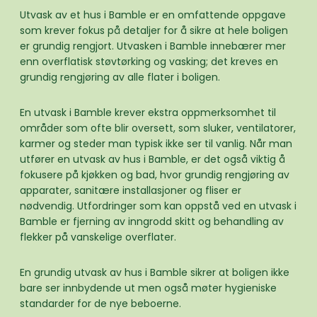
Utvask av et hus i Bamble er en omfattende oppgave
som krever fokus på detaljer for å sikre at hele boligen
er grundig rengjort. Utvasken i Bamble innebærer mer
enn overflatisk støvtørking og vasking; det kreves en
grundig rengjøring av alle flater i boligen.
En utvask i Bamble krever ekstra oppmerksomhet til
områder som ofte blir oversett, som sluker, ventilatorer,
karmer og steder man typisk ikke ser til vanlig. Når man
utfører en utvask av hus i Bamble, er det også viktig å
fokusere på kjøkken og bad, hvor grundig rengjøring av
apparater, sanitære installasjoner og fliser er
nødvendig. Utfordringer som kan oppstå ved en utvask i
Bamble er fjerning av inngrodd skitt og behandling av
flekker på vanskelige overflater.
En grundig utvask av hus i Bamble sikrer at boligen ikke
bare ser innbydende ut men også møter hygieniske
standarder for de nye beboerne.