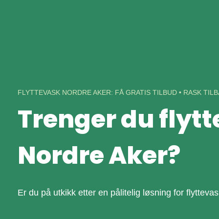
Skip
to
content
FLYTTEVASK NORDRE AKER: FÅ GRATIS TILBUD • RASK TI
Trenger du flytt
Nordre Aker?
Er du på utkikk etter en pålitelig løsning for flyttev