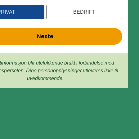
PRIVAT
BEDRIFT
Neste
tinformasjon blir utelukkende brukt i forbindelse med
espørselen. Dine person­­opplysninger utleveres ikke til
uvedkommende.