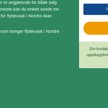
r
ker er avgjørende for både salg
o
jeneste kan du enkelt sende inn
or flyttevask i Nordre Aker.
 som trenger flyttevask i Nordre
Din kontak
oppdrags­for