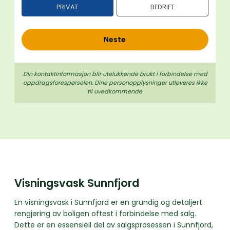
PRIVAT
BEDRIFT
h
o
l
Neste
d
Din kontaktinformasjon blir utelukkende brukt i forbindelse med
oppdrags­forespørselen. Dine person­­opplysninger utleveres ikke
til uvedkommende.
Visningsvask Sunnfjord
En visningsvask i Sunnfjord er en grundig og detaljert
rengjøring av boligen oftest i forbindelse med salg.
Dette er en essensiell del av salgsprosessen i Sunnfjord,