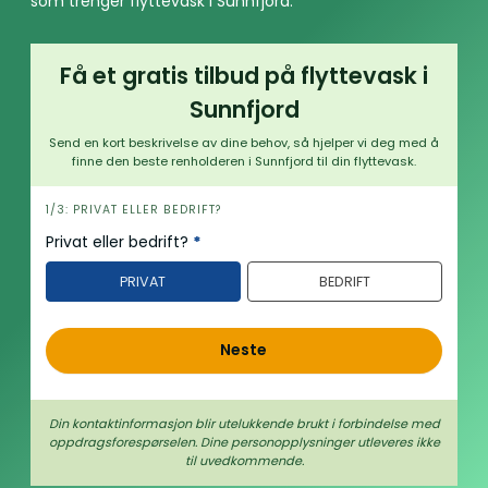
som trenger flyttevask i Sunnfjord.
Få et gratis tilbud på flyttevask i
Sunnfjord
Send en kort beskrivelse av dine behov, så hjelper vi deg med å
finne den beste renholderen i Sunnfjord til din flyttevask.
h
1/3: PRIVAT ELLER BEDRIFT?
e
Privat eller bedrift?
*
r
PRIVAT
BEDRIFT
o
Neste
Din kontaktinformasjon blir utelukkende brukt i forbindelse med
oppdrags­forespørselen. Dine person­­opplysninger utleveres ikke
til uvedkommende.