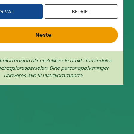
PRIVAT
BEDRIFT
Neste
tinformasjon blir utelukkende brukt i forbindelse
rags­forespørselen. Dine person­­opplysninger
utleveres ikke til uvedkommende.