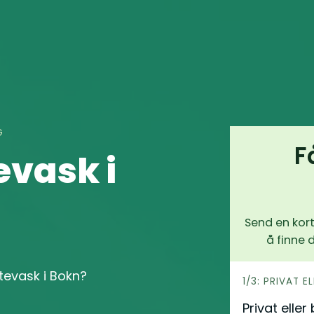
G
F
evask i
Send en kort
å finne 
yttevask i Bokn?
h
1/3: PRIVAT E
e
Privat eller