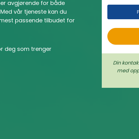
n er avgjørende for både
r
. Med vår tjeneste kan du
o
 mest passende tilbudet for
for deg som trenger
Din kontak
med oppd