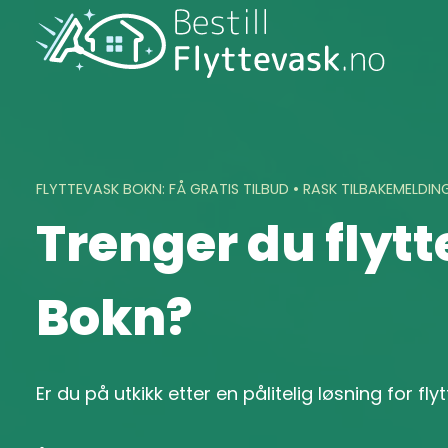
Skip
to
content
FLYTTEVASK BOKN: FÅ GRATIS TILBUD • RASK TILBAKEMELDIN
Trenger du flytt
Bokn?
Er du på utkikk etter en pålitelig løsning for fl