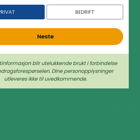
PRIVAT
BEDRIFT
Neste
tinformasjon blir utelukkende brukt i forbindelse
rags­forespørselen. Dine person­­opplysninger
utleveres ikke til uvedkommende.