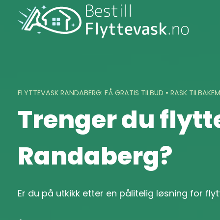
Skip
to
content
FLYTTEVASK RANDABERG: FÅ GRATIS TILBUD • RASK TILBAKE
Trenger du flytt
Randaberg?
Er du på utkikk etter en pålitelig løsning for f