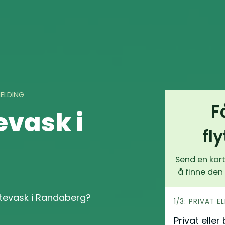
MELDING
F
evask i
fl
Send en kort
å finne den
lyttevask i Randaberg?
h
1/3: PRIVAT E
e
Privat eller