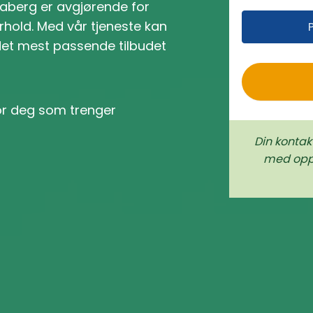
ndaberg er avgjørende for
r
rhold. Med vår tjeneste kan
o
det mest passende tilbudet
for deg som trenger
Din kontak
med oppd