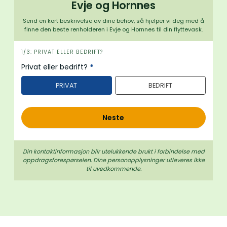
Evje og Hornnes
Send en kort beskrivelse av dine behov, så hjelper vi deg med å
finne den beste renholderen i Evje og Hornnes til din flyttevask.
i
1/3: PRIVAT ELLER BEDRIFT?
n
Privat eller bedrift?
*
n
PRIVAT
BEDRIFT
h
o
l
Neste
d
Din kontaktinformasjon blir utelukkende brukt i forbindelse med
oppdrags­forespørselen. Dine person­­opplysninger utleveres ikke
til uvedkommende.