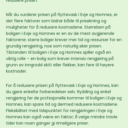
redusere prisen.
Når du vurderer prisen på flyttevask i Evje og Hornnes, er
det flere faktorer som bidrar både til prisøkning og
muligheter for å redusere kostnadene. Størrelsen på
boligen i Evje og Hornnes er en av de mest avgjørende
faktorene; større boliger krever mer tid og ressurser for en
grundig rengjøring, noe som naturlig øker prisen.
Tilstanden til boligen i Evje og Hornnes spiller også en
viktig rolle – en bolig som krever intensiv rengjøring på
grunn av inngrodd skitt eller flekker, kan føre til høyere
kostnader.
For å redusere prisen på flyttevask i Evje og Hornnes, kan
du gjøre enkelte forberedelser selv. Rydding og enkel
rengjøring før de profesjonelle kommer til boligen i Evje og
Hornnes, kan spare tid og dermed redusere kostnadene.
Fleksibilitet med tidspunktet for rengjøringen i Evje og
Hornnes kan også være en faktor; å velge mindre travle
tider kan noen ganger gi rimeligere priser.