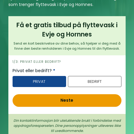
som trenger flyttevask i Evje og Hornnes.
Få et gratis tilbud på flyttevask i
Evje og Hornnes
Send en kort beskrivelse av dine behov, så hjelper vi deg med å
finne den beste renholderen i Evje og Hornnes til din flyttevask.
h
1/3: PRIVAT ELLER BEDRIFT?
e
Privat eller bedrift?
*
r
PRIVAT
BEDRIFT
o
Neste
Din kontaktinformasjon blir utelukkende brukt i forbindelse med
oppdrags­forespørselen. Dine person­­opplysninger utleveres ikke
til uvedkommende.