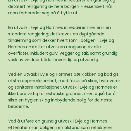
En utvask i Evje og Hornnes innebærer en grundig og
detaljert rengjøring av hele boligen – essensielt når
man forbereder seg på å flytte ut.
En utvask i Evje og Hornnes innebærer mer enn en
standard rengjøring; det kreves en dyptgående
tilnærming som dekker hvert rom i boligen. I Evje og
Hornnes omfatter utvasken rengjøring av alle
overflater, inkludert gulv, vegger og tak, samt grundig
vask av vinduer både innvendig og utvendig.
Ved en utvask i Evje og Hornnes bør kjøkken og bad gis
ekstra oppmerksomhet, med fokus på skap, hvitevarer
og sanitære installasjoner. Utvask i Evje og Hornnes er
ikke bare viktig for estetiske grunner, men også for å
sikre en hygienisk og innbydende bolig for de neste
beboerne.
Ved å utføre en grundig utvask i Evje og Hornnes
etterlater man boligen i en tilstand som reflekterer