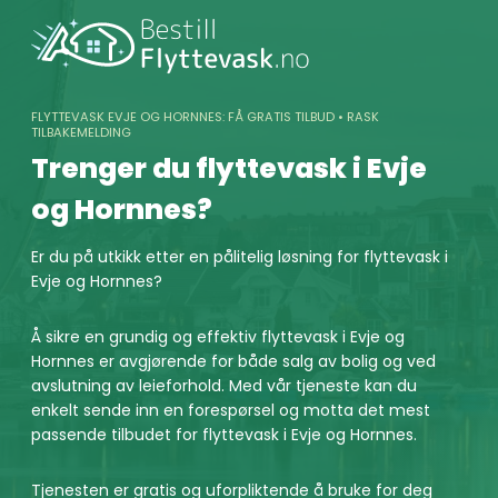
Skip
to
content
FLYTTEVASK EVJE OG HORNNES: FÅ GRATIS TILBUD • RASK
TILBAKEMELDING
Trenger du flyttevask i Evje
og Hornnes?
Er du på utkikk etter en pålitelig løsning for flyttevask i
Evje og Hornnes?
Å sikre en grundig og effektiv flyttevask i Evje og
Hornnes er avgjørende for både salg av bolig og ved
avslutning av leieforhold. Med vår tjeneste kan du
enkelt sende inn en forespørsel og motta det mest
passende tilbudet for flyttevask i Evje og Hornnes.
Tjenesten er gratis og uforpliktende å bruke for deg