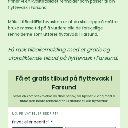
finner vi en kvalitetssikret renholder som passer til din
flyttevask i Farsund.
Målet til BestillFlyttevask.no er at du skal slippe å måtte
bruke masse tid på å vurdere alle de forskjellige
renholderne som utfører flyttevask i Farsund.
Få rask tilbakemelding med et gratis og
uforpliktende tilbud på flyttevask i Farsund.
Få et gratis tilbud på flyttevask i
Farsund
Send en kort beskrivelse av dine behov, så hjelper vi deg med å
finne den beste renholderen i Farsund til din flyttevask.
i
1/3: PRIVAT ELLER BEDRIFT?
n
Privat eller bedrift?
*
n