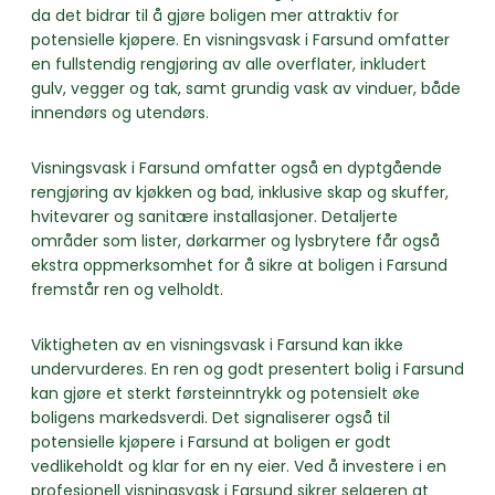
da det bidrar til å gjøre boligen mer attraktiv for
potensielle kjøpere. En visningsvask i Farsund omfatter
en fullstendig rengjøring av alle overflater, inkludert
gulv, vegger og tak, samt grundig vask av vinduer, både
innendørs og utendørs.
Visningsvask i Farsund omfatter også en dyptgående
rengjøring av kjøkken og bad, inklusive skap og skuffer,
hvitevarer og sanitære installasjoner. Detaljerte
områder som lister, dørkarmer og lysbrytere får også
ekstra oppmerksomhet for å sikre at boligen i Farsund
fremstår ren og velholdt.
Viktigheten av en visningsvask i Farsund kan ikke
undervurderes. En ren og godt presentert bolig i Farsund
kan gjøre et sterkt førsteinntrykk og potensielt øke
boligens markedsverdi. Det signaliserer også til
potensielle kjøpere i Farsund at boligen er godt
vedlikeholdt og klar for en ny eier. Ved å investere i en
profesjonell visningsvask i Farsund sikrer selgeren at