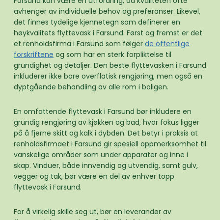
Farsund kan være en utfordring, da kvaliteten ofte
avhenger av individuelle behov og preferanser. Likevel,
det finnes tydelige kjennetegn som definerer en
høykvalitets flyttevask i Farsund. Først og fremst er det
et renholdsfirma i Farsund som følger
de offentlige
forskriftene
og som har en sterk forpliktelse til
grundighet og detaljer. Den beste flyttevasken i Farsund
inkluderer ikke bare overflatisk rengjøring, men også en
dyptgående behandling av alle rom i boligen.
En omfattende flyttevask i Farsund bør inkludere en
grundig rengjøring av kjøkken og bad, hvor fokus ligger
på å fjerne skitt og kalk i dybden. Det betyr i praksis at
renholdsfirmaet i Farsund gir spesiell oppmerksomhet til
vanskelige områder som under apparater og inne i
skap. Vinduer, både innvendig og utvendig, samt gulv,
vegger og tak, bør være en del av enhver topp
flyttevask i Farsund.
For å virkelig skille seg ut, bør en leverandør av