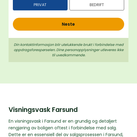
PRIVAT
BEDRIFT
h
o
l
Neste
d
Din kontaktinformasjon blir utelukkende brukt i forbindelse med
oppdrags­forespørselen. Dine person­­opplysninger utleveres ikke
til uvedkommende.
Visningsvask Farsund
En visningsvask i Farsund er en grundig og detaljert
rengjøring av boligen oftest i forbindelse med salg.
Dette er en essensiell del av salgsprosessen i Farsund,