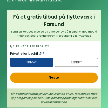
som trenger flyttevask i Farsund.
Få et gratis tilbud på flyttevask i
Farsund
Send en kort beskrivelse av dine behov, så hjelper vi deg med å
finne den beste renholderen i Farsund til din flyttevask.
h
1/3: PRIVAT ELLER BEDRIFT?
e
Privat eller bedrift?
*
r
PRIVAT
BEDRIFT
o
Neste
Din kontaktinformasjon blir utelukkende brukt i forbindelse med
oppdrags­forespørselen. Dine person­­opplysninger utleveres ikke
til uvedkommende.