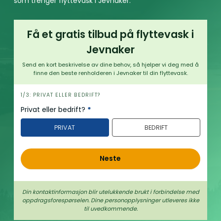
som trenger flyttevask i Jevnaker.
Få et gratis tilbud på flyttevask i
Jevnaker
Send en kort beskrivelse av dine behov, så hjelper vi deg med å
finne den beste renholderen i Jevnaker til din flyttevask.
h
1/3: PRIVAT ELLER BEDRIFT?
e
Privat eller bedrift?
*
r
PRIVAT
BEDRIFT
o
Neste
Din kontaktinformasjon blir utelukkende brukt i forbindelse med
oppdrags­forespørselen. Dine person­­opplysninger utleveres ikke
til uvedkommende.