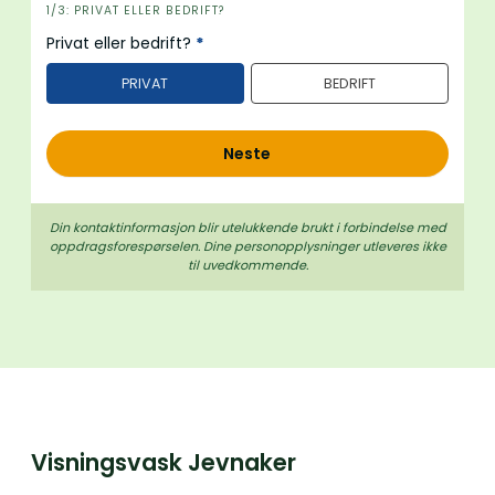
i
1/3: PRIVAT ELLER BEDRIFT?
n
Privat eller bedrift?
*
n
PRIVAT
BEDRIFT
h
o
l
Neste
d
Din kontaktinformasjon blir utelukkende brukt i forbindelse med
oppdrags­forespørselen. Dine person­­opplysninger utleveres ikke
til uvedkommende.
Visningsvask Jevnaker