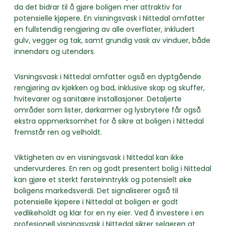
da det bidrar til å gjøre boligen mer attraktiv for
potensielle kjøpere. En visningsvask i Nittedal omfatter
en fullstendig rengjøring av alle overflater, inkludert
gulv, vegger og tak, samt grundig vask av vinduer, både
innendørs og utendørs.
Visningsvask i Nittedal omfatter også en dyptgående
rengjøring av kjøkken og bad, inklusive skap og skuffer,
hvitevarer og sanitære installasjoner. Detaljerte
områder som lister, dørkarmer og lysbrytere får også
ekstra oppmerksomhet for å sikre at boligen i Nittedal
fremstår ren og velholdt.
Viktigheten av en visningsvask i Nittedal kan ikke
undervurderes. En ren og godt presentert bolig i Nittedal
kan gjøre et sterkt førsteinntrykk og potensielt øke
boligens markedsverdi. Det signaliserer også til
potensielle kjøpere i Nittedal at boligen er godt
vedlikeholdt og klar for en ny eier. Ved å investere i en
profesjonell visningsvask i Nittedal sikrer selgeren at