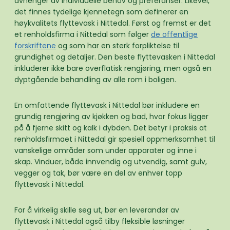
avhenger av individuelle behov og preferanser. Likevel,
det finnes tydelige kjennetegn som definerer en
høykvalitets flyttevask i Nittedal. Først og fremst er det
et renholdsfirma i Nittedal som følger
de offentlige
forskriftene
og som har en sterk forpliktelse til
grundighet og detaljer. Den beste flyttevasken i Nittedal
inkluderer ikke bare overflatisk rengjøring, men også en
dyptgående behandling av alle rom i boligen.
En omfattende flyttevask i Nittedal bør inkludere en
grundig rengjøring av kjøkken og bad, hvor fokus ligger
på å fjerne skitt og kalk i dybden. Det betyr i praksis at
renholdsfirmaet i Nittedal gir spesiell oppmerksomhet til
vanskelige områder som under apparater og inne i
skap. Vinduer, både innvendig og utvendig, samt gulv,
vegger og tak, bør være en del av enhver topp
flyttevask i Nittedal.
For å virkelig skille seg ut, bør en leverandør av
flyttevask i Nittedal også tilby fleksible løsninger