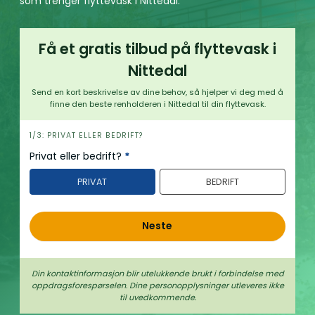
som trenger flyttevask i Nittedal.
Få et gratis tilbud på flyttevask i
Nittedal
Send en kort beskrivelse av dine behov, så hjelper vi deg med å
finne den beste renholderen i Nittedal til din flyttevask.
h
1/3: PRIVAT ELLER BEDRIFT?
e
Privat eller bedrift?
*
r
PRIVAT
BEDRIFT
o
Neste
Din kontaktinformasjon blir utelukkende brukt i forbindelse med
oppdrags­forespørselen. Dine person­­opplysninger utleveres ikke
til uvedkommende.