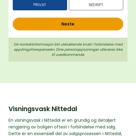
PRIVAT
BEDRIFT
h
o
l
Neste
d
Din kontaktinformasjon blir utelukkende brukt i forbindelse med
oppdrags­forespørselen. Dine person­­opplysninger utleveres ikke
til uvedkommende.
Visningsvask Nittedal
En visningsvask i Nittedal er en grundig og detaljert
rengjøring av boligen oftest i forbindelse med salg.
Dette er en essensiell del av salgsprosessen i Nittedal,