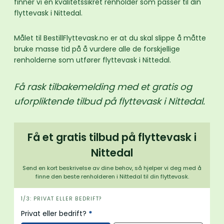
finner vi en kvalitetssikret renholder som passer til din
flyttevask i Nittedal.
Målet til BestillFlyttevask.no er at du skal slippe å måtte
bruke masse tid på å vurdere alle de forskjellige
renholderne som utfører flyttevask i Nittedal.
Få rask tilbakemelding med et gratis og
uforpliktende tilbud på flyttevask i Nittedal.
Få et gratis tilbud på flyttevask i
Nittedal
Send en kort beskrivelse av dine behov, så hjelper vi deg med å
finne den beste renholderen i Nittedal til din flyttevask.
i
1/3: PRIVAT ELLER BEDRIFT?
n
Privat eller bedrift?
*
n