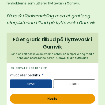
renholderne som utfører flyttevask i Gamvik.
Få rask tilbakemelding med et gratis og
uforpliktende tilbud på flyttevask i Gamvik.
Få et gratis tilbud på flyttevask i
Gamvik
Send en kort beskrivelse av dine behov, så hjelper vi deg med å
finne den beste renholderen i Gamvik til din flyttevask.
i
1/3: PRIVAT ELLER BEDRIFT?
n
Privat eller bedrift?
*
n
PRIVAT
BEDRIFT
h
o
l
Neste
d