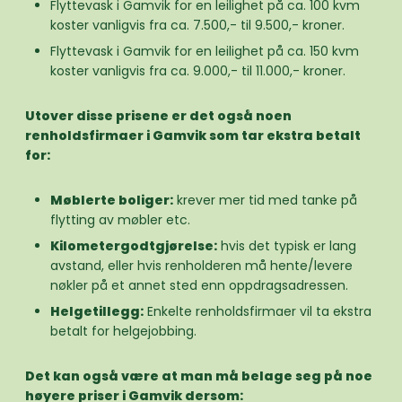
Flyttevask i Gamvik for en leilighet på ca. 100 kvm
koster vanligvis fra ca. 7.500,- til 9.500,- kroner.
Flyttevask i Gamvik for en leilighet på ca. 150 kvm
koster vanligvis fra ca. 9.000,- til 11.000,- kroner.
Utover disse prisene er det også noen
renholdsfirmaer i Gamvik som tar ekstra betalt
for:
Møblerte boliger:
krever mer tid med tanke på
flytting av møbler etc.
Kilometergodtgjørelse:
hvis det typisk er lang
avstand, eller hvis renholderen må hente/levere
nøkler på et annet sted enn oppdragsadressen.
Helgetillegg:
Enkelte renholdsfirmaer vil ta ekstra
betalt for helgejobbing.
Det kan også være at man må belage seg på noe
høyere priser i Gamvik dersom: