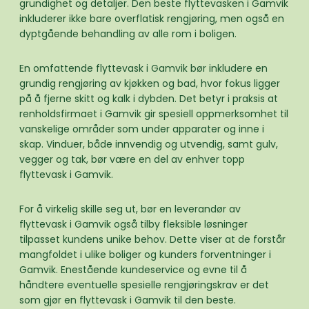
grundighet og detaljer. Den beste flyttevasken i Gamvik
inkluderer ikke bare overflatisk rengjøring, men også en
dyptgående behandling av alle rom i boligen.
En omfattende flyttevask i Gamvik bør inkludere en
grundig rengjøring av kjøkken og bad, hvor fokus ligger
på å fjerne skitt og kalk i dybden. Det betyr i praksis at
renholdsfirmaet i Gamvik gir spesiell oppmerksomhet til
vanskelige områder som under apparater og inne i
skap. Vinduer, både innvendig og utvendig, samt gulv,
vegger og tak, bør være en del av enhver topp
flyttevask i Gamvik.
For å virkelig skille seg ut, bør en leverandør av
flyttevask i Gamvik også tilby fleksible løsninger
tilpasset kundens unike behov. Dette viser at de forstår
mangfoldet i ulike boliger og kunders forventninger i
Gamvik. Enestående kundeservice og evne til å
håndtere eventuelle spesielle rengjøringskrav er det
som gjør en flyttevask i Gamvik til den beste.