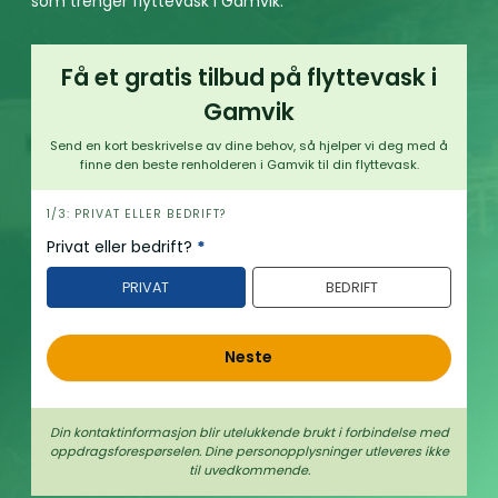
som trenger flyttevask i Gamvik.
Få et gratis tilbud på flyttevask i
Gamvik
Send en kort beskrivelse av dine behov, så hjelper vi deg med å
finne den beste renholderen i Gamvik til din flyttevask.
h
1/3: PRIVAT ELLER BEDRIFT?
e
Privat eller bedrift?
*
r
PRIVAT
BEDRIFT
o
Neste
Din kontaktinformasjon blir utelukkende brukt i forbindelse med
oppdrags­forespørselen. Dine person­­opplysninger utleveres ikke
til uvedkommende.