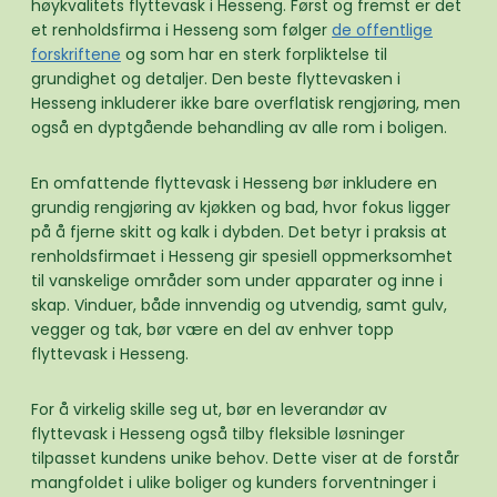
høykvalitets flyttevask i Hesseng. Først og fremst er det
et renholdsfirma i Hesseng som følger
de offentlige
forskriftene
og som har en sterk forpliktelse til
grundighet og detaljer. Den beste flyttevasken i
Hesseng inkluderer ikke bare overflatisk rengjøring, men
også en dyptgående behandling av alle rom i boligen.
En omfattende flyttevask i Hesseng bør inkludere en
grundig rengjøring av kjøkken og bad, hvor fokus ligger
på å fjerne skitt og kalk i dybden. Det betyr i praksis at
renholdsfirmaet i Hesseng gir spesiell oppmerksomhet
til vanskelige områder som under apparater og inne i
skap. Vinduer, både innvendig og utvendig, samt gulv,
vegger og tak, bør være en del av enhver topp
flyttevask i Hesseng.
For å virkelig skille seg ut, bør en leverandør av
flyttevask i Hesseng også tilby fleksible løsninger
tilpasset kundens unike behov. Dette viser at de forstår
mangfoldet i ulike boliger og kunders forventninger i