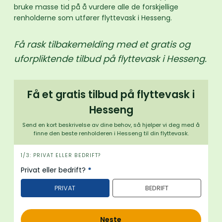
bruke masse tid på å vurdere alle de forskjellige
renholderne som utfører flyttevask i Hesseng.
Få rask tilbakemelding med et gratis og
uforpliktende tilbud på flyttevask i Hesseng.
Få et gratis tilbud på flyttevask i
Hesseng
Send en kort beskrivelse av dine behov, så hjelper vi deg med å
finne den beste renholderen i Hesseng til din flyttevask.
i
1/3: PRIVAT ELLER BEDRIFT?
n
Privat eller bedrift?
*
n
PRIVAT
BEDRIFT
h
o
l
Neste
d