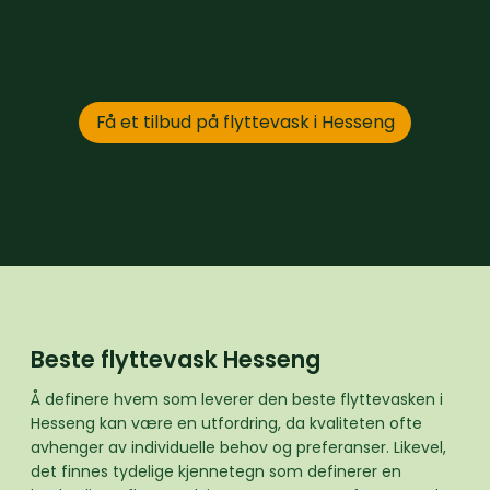
Få et tilbud på flyttevask i Hesseng
Beste flyttevask Hesseng
Å definere hvem som leverer den beste flyttevasken i
Hesseng kan være en utfordring, da kvaliteten ofte
avhenger av individuelle behov og preferanser. Likevel,
det finnes tydelige kjennetegn som definerer en