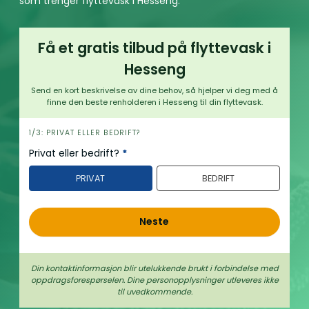
som trenger flyttevask i Hesseng.
Få et gratis tilbud på flyttevask i
Hesseng
Send en kort beskrivelse av dine behov, så hjelper vi deg med å
finne den beste renholderen i Hesseng til din flyttevask.
h
1/3: PRIVAT ELLER BEDRIFT?
e
Privat eller bedrift?
*
r
PRIVAT
BEDRIFT
o
Neste
Din kontaktinformasjon blir utelukkende brukt i forbindelse med
oppdrags­forespørselen. Dine person­­opplysninger utleveres ikke
til uvedkommende.