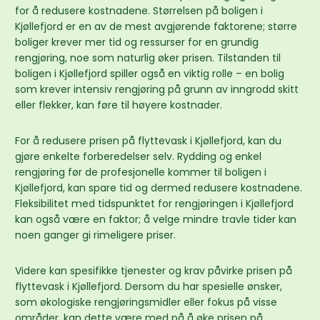
for å redusere kostnadene. Størrelsen på boligen i
Kjøllefjord er en av de mest avgjørende faktorene; større
boliger krever mer tid og ressurser for en grundig
rengjøring, noe som naturlig øker prisen. Tilstanden til
boligen i Kjøllefjord spiller også en viktig rolle – en bolig
som krever intensiv rengjøring på grunn av inngrodd skitt
eller flekker, kan føre til høyere kostnader.
For å redusere prisen på flyttevask i Kjøllefjord, kan du
gjøre enkelte forberedelser selv. Rydding og enkel
rengjøring før de profesjonelle kommer til boligen i
Kjøllefjord, kan spare tid og dermed redusere kostnadene.
Fleksibilitet med tidspunktet for rengjøringen i Kjøllefjord
kan også være en faktor; å velge mindre travle tider kan
noen ganger gi rimeligere priser.
Videre kan spesifikke tjenester og krav påvirke prisen på
flyttevask i Kjøllefjord. Dersom du har spesielle ønsker,
som økologiske rengjøringsmidler eller fokus på visse
områder, kan dette være med på å øke prisen på