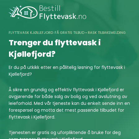
Skip
to
content
FLYTTEVASK KJØLLEFJORD: FÅ GRATIS TILBUD • RASK TILBAKEMELDING
Trenger du flyttevask i
Kjøllefjord?
Er du på utkikk etter en pålitelig løsning for flyttevask i
Kjøllefjord?
Å sikre en grundig og effektiv flyttevask i Kjøllefjord er
avgjørende for både salg av bolig og ved avslutning av
leieforhold. Med vår tjeneste kan du enkelt sende inn en
forespørsel og motta det mest passende tilbudet for
flyttevask i Kjøllefjord.
Tjenesten er gratis og uforpliktende å bruke for deg