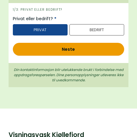
i
1/3: PRIVAT ELLER BEDRIFT?
n
Privat eller bedrift?
*
n
PRIVAT
BEDRIFT
h
o
l
Neste
d
Din kontaktinformasjon blir utelukkende brukt i forbindelse med
oppdrags­forespørselen. Dine person­­opplysninger utleveres ikke
til uvedkommende.
Visningsvask Kjøllefjord