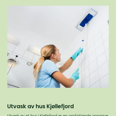
Utvask av hus Kjøllefjord
Utvask av et hus i Kjøllefjord er en omfattende oppgave