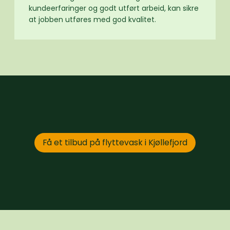
kundeerfaringer og godt utført arbeid, kan sikre
at jobben utføres med god kvalitet.
Få et tilbud på flyttevask i Kjøllefjord