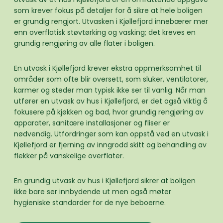
som krever fokus på detaljer for å sikre at hele boligen
er grundig rengjort. Utvasken i Kjøllefjord innebærer mer
enn overflatisk støvtørking og vasking; det kreves en
grundig rengjøring av alle flater i boligen.
En utvask i Kjøllefjord krever ekstra oppmerksomhet til
områder som ofte blir oversett, som sluker, ventilatorer,
karmer og steder man typisk ikke ser til vanlig. Når man
utfører en utvask av hus i Kjøllefjord, er det også viktig å
fokusere på kjøkken og bad, hvor grundig rengjøring av
apparater, sanitære installasjoner og fliser er
nødvendig. Utfordringer som kan oppstå ved en utvask i
Kjøllefjord er fjerning av inngrodd skitt og behandling av
flekker på vanskelige overflater.
En grundig utvask av hus i Kjøllefjord sikrer at boligen
ikke bare ser innbydende ut men også møter
hygieniske standarder for de nye beboerne.