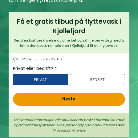
som trenger flyttevask i Kjøllefjord.
Få et gratis tilbud på flyttevask i
Kjøllefjord
Send en kort beskrivelse av dine behov, så hjelper vi deg med å
finne den beste renholderen i Kjøllefjord til din flyttevask.
h
1/3: PRIVAT ELLER BEDRIFT?
e
Privat eller bedrift?
*
r
PRIVAT
BEDRIFT
o
Neste
Din kontaktinformasjon blir utelukkende brukt i forbindelse med
oppdrags­forespørselen. Dine person­­opplysninger utleveres ikke
til uvedkommende.