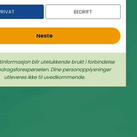
PRIVAT
BEDRIFT
Neste
tinformasjon blir utelukkende brukt i forbindelse
rags­forespørselen. Dine person­­opplysninger
utleveres ikke til uvedkommende.