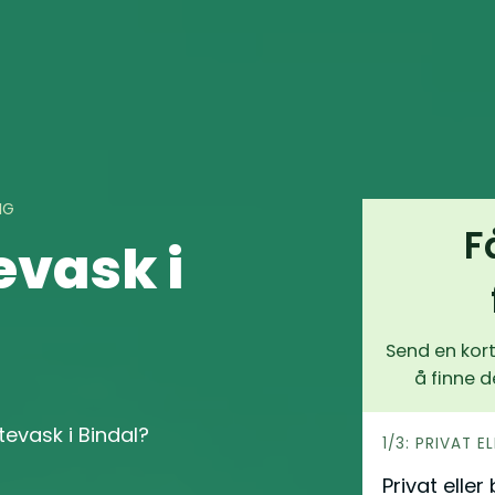
NG
F
evask i
Send en kort
å finne d
ttevask i Bindal?
h
1/3: PRIVAT E
e
Privat eller