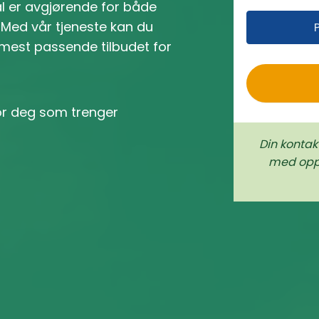
dal er avgjørende for både
r
. Med vår tjeneste kan du
o
 mest passende tilbudet for
for deg som trenger
Din kontak
med oppd