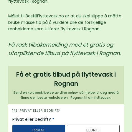
flyttevask i Rognan.
Målet til BestillFlyttevask.no er at du skal slippe å måtte
bruke masse tid på å vurdere alle de forskjellige
renholderne som utfører flyttevask i Rognan.
Få rask tilbakemelding med et gratis og
uforpliktende tilbud på flyttevask i Rognan.
Få et gratis tilbud på flyttevask i
Rognan
Send en kort beskrivelse av dine behov, så hjelper vi deg med å
finne den beste renholderen i Rognan til din flyttevask.
i
1/3: PRIVAT ELLER BEDRIFT?
n
Privat eller bedrift?
*
n
PRIVAT
BEDRIFT
h