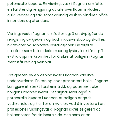
potensielle kjøpere. En visningsvask i Rognan omfatter
en fullstendig rengjøring av alle overflater, inkludert
gulv, vegger og tak, samt grundig vask av vinduer, både
innendørs og utendørs.
Visningsvask i Rognan omfatter også en dyptgående
rengjøring av kjøkken og bad, inklusive skap og skuffer,
hvitevarer og sanitære installasjoner. Detaljerte
områder som lister, dørkarmer og lysbrytere får også
ekstra oppmerksomhet for å sikre at boligen i Rognan
fremstår ren og velholdt.
Viktigheten av en visningsvask i Rognan kan ikke
undervurderes. En ren og godt presentert bolig i Rognan
kan gjøre et sterkt førsteinntrykk og potensielt øke
boligens markedsverdi. Det signaliserer også til
potensielle kjøpere i Rognan at boligen er godt
vedlikeholdt og klar for en ny eier. Ved å investere i en
profesjonell visningsvask i Rognan sikrer selgeren at
boligen vises fra sin beste side, noe som er en