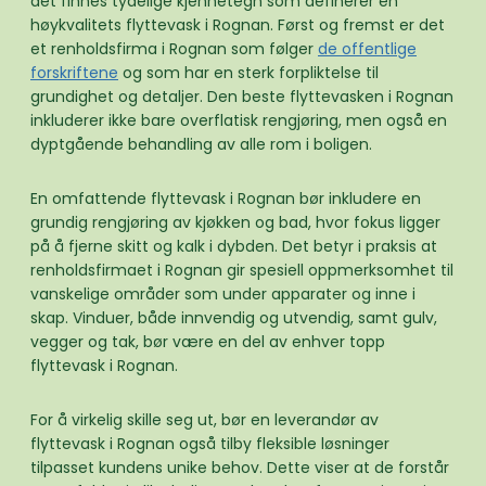
det finnes tydelige kjennetegn som definerer en
høykvalitets flyttevask i Rognan. Først og fremst er det
et renholdsfirma i Rognan som følger
de offentlige
forskriftene
og som har en sterk forpliktelse til
grundighet og detaljer. Den beste flyttevasken i Rognan
inkluderer ikke bare overflatisk rengjøring, men også en
dyptgående behandling av alle rom i boligen.
En omfattende flyttevask i Rognan bør inkludere en
grundig rengjøring av kjøkken og bad, hvor fokus ligger
på å fjerne skitt og kalk i dybden. Det betyr i praksis at
renholdsfirmaet i Rognan gir spesiell oppmerksomhet til
vanskelige områder som under apparater og inne i
skap. Vinduer, både innvendig og utvendig, samt gulv,
vegger og tak, bør være en del av enhver topp
flyttevask i Rognan.
For å virkelig skille seg ut, bør en leverandør av
flyttevask i Rognan også tilby fleksible løsninger
tilpasset kundens unike behov. Dette viser at de forstår