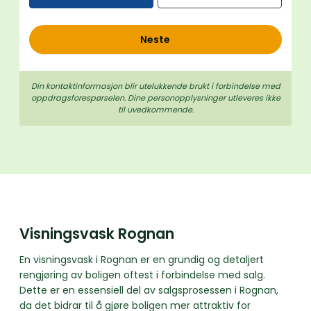
o
l
Neste
d
Din kontaktinformasjon blir utelukkende brukt i forbindelse med
oppdrags­forespørselen. Dine person­­opplysninger utleveres ikke
til uvedkommende.
Visningsvask Rognan
En visningsvask i Rognan er en grundig og detaljert
rengjøring av boligen oftest i forbindelse med salg.
Dette er en essensiell del av salgsprosessen i Rognan,
da det bidrar til å gjøre boligen mer attraktiv for