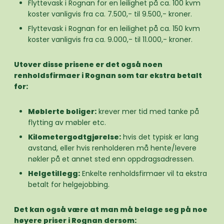
Flyttevask i Rognan for en leilighet på ca. 100 kvm
koster vanligvis fra ca. 7.500,- til 9.500,- kroner.
Flyttevask i Rognan for en leilighet på ca. 150 kvm
koster vanligvis fra ca. 9.000,- til 11.000,- kroner.
Utover disse prisene er det også noen
renholdsfirmaer i Rognan som tar ekstra betalt
for:
Møblerte boliger:
krever mer tid med tanke på
flytting av møbler etc.
Kilometergodtgjørelse:
hvis det typisk er lang
avstand, eller hvis renholderen må hente/levere
nøkler på et annet sted enn oppdragsadressen.
Helgetillegg:
Enkelte renholdsfirmaer vil ta ekstra
betalt for helgejobbing.
Det kan også være at man må belage seg på noe
høyere priser i Rognan dersom: