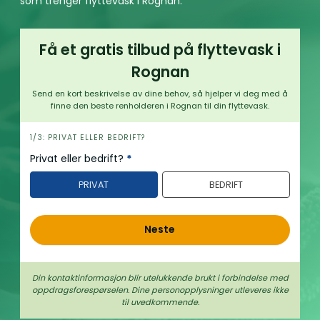
som trenger flyttevask i Rognan.
Få et gratis tilbud på flyttevask i
Rognan
Send en kort beskrivelse av dine behov, så hjelper vi deg med å
finne den beste renholderen i Rognan til din flyttevask.
h
1/3: PRIVAT ELLER BEDRIFT?
e
Privat eller bedrift?
*
r
PRIVAT
BEDRIFT
o
Neste
Din kontaktinformasjon blir utelukkende brukt i forbindelse med
oppdrags­forespørselen. Dine person­­opplysninger utleveres ikke
til uvedkommende.