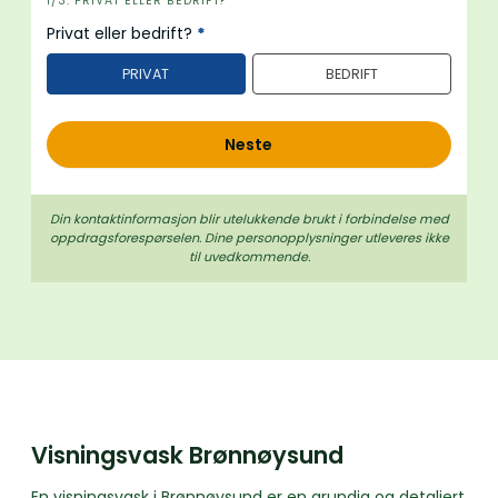
i
1/3: PRIVAT ELLER BEDRIFT?
n
Privat eller bedrift?
*
n
PRIVAT
BEDRIFT
h
o
l
Neste
d
Din kontaktinformasjon blir utelukkende brukt i forbindelse med
oppdrags­forespørselen. Dine person­­opplysninger utleveres ikke
til uvedkommende.
Visningsvask Brønnøysund
En visningsvask i Brønnøysund er en grundig og detaljert