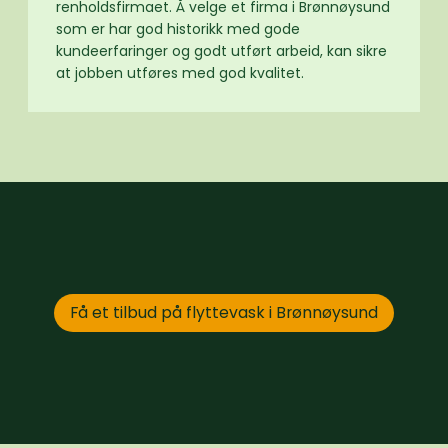
renholdsfirmaet. Å velge et firma i Brønnøysund
som er har god historikk med gode
kundeerfaringer og godt utført arbeid, kan sikre
at jobben utføres med god kvalitet.
Få et tilbud på flyttevask i Brønnøysund