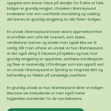
oppgave som krever fokus på detaljer for å sikre at hele
boligen er grundig rengjort. Utvasken i Brønnøysund
innebærer mer enn overflatisk støvtørking og vasking;
det kreves en grundig rengjøring av alle flater i boligen.
En utvask i Brønnøysund krever ekstra oppmerksomhet
til områder som ofte blir oversett, som sluker,
ventilatorer, karmer og steder man typisk ikke ser til
vanlig. Når man utfører en utvask av hus i Brønnøysund,
er det også viktig å fokusere på kjøkken og bad, hvor
grundig rengjøring av apparater, sanitære installasjoner
og fliser er nødvendig. Utfordringer som kan oppstå ved
en utvask i Brønnøysund er fjerning av inngrodd skitt og
behandling av flekker på vanskelige overflater.
En grundig utvask av hus i Brønnøysund sikrer at boligen
ikke bare ser innbydende ut men også møter
hygieniske standarder for de nye beboerne.