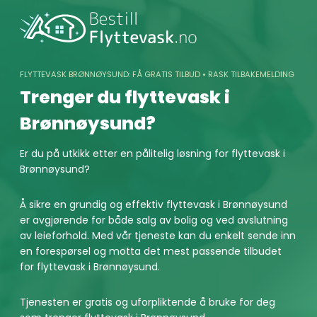
Skip
to
content
FLYTTEVASK BRØNNØYSUND: FÅ GRATIS TILBUD • RASK TILBAKEMELDING
Trenger du flyttevask i
Brønnøysund?
Er du på utkikk etter en pålitelig løsning for flyttevask i
Brønnøysund?
Å sikre en grundig og effektiv flyttevask i Brønnøysund
er avgjørende for både salg av bolig og ved avslutning
av leieforhold. Med vår tjeneste kan du enkelt sende inn
en forespørsel og motta det mest passende tilbudet
for flyttevask i Brønnøysund.
Tjenesten er gratis og uforpliktende å bruke for deg