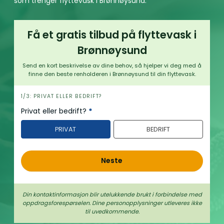
som trenger flyttevask i Brønnøysund.
Få et gratis tilbud på flyttevask i
Brønnøysund
Send en kort beskrivelse av dine behov, så hjelper vi deg med å
finne den beste renholderen i Brønnøysund til din flyttevask.
h
1/3: PRIVAT ELLER BEDRIFT?
e
Privat eller bedrift?
*
r
PRIVAT
BEDRIFT
o
Neste
Din kontaktinformasjon blir utelukkende brukt i forbindelse med
oppdrags­forespørselen. Dine person­­opplysninger utleveres ikke
til uvedkommende.