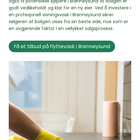
også til potensielle kjøpere i Brønnøysund at boligen er
godt vedlikeholdt og klar for en ny eier. Ved å investere i
en profesjonell visningsvask i Brønnøysund sikrer
selgeren at boligen vises fra sin beste side, noe som er
en avgjørende faktor i en vellykket salgsprosess.
Få et tilbud på flyttevask i Brønnøysund