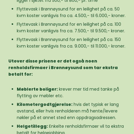
ligger i sjiktet fra 500,- til 800,- pr. time
Flyttevask i Brønnøysund for en leilighet på ca. 50
kvm koster vanligvis fra ca. 4.500,- til 6.000,- kroner.
Flyttevask i Brønnøysund for en leilighet på ca. 100
kvm koster vanligvis fra ca. 7.500,- til 9.500,- kroner.
Flyttevask i Brønnøysund for en leilighet på ca. 150
kvm koster vanligvis fra ca. 9.000,- til 11.000,- kroner.
Utover disse prisene er det også noen
renholdsfirmaer i Brønnøysund som tar ekstra
betalt for:
Møblerte boliger:
krever mer tid med tanke på
flytting av møbler etc.
Kilometergodtgjørelse:
hvis det typisk er lang
avstand, eller hvis renholderen må hente/levere
nøkler på et annet sted enn oppdragsadressen.
Helgetillegg:
Enkelte renholdsfirmaer vil ta ekstra
betalt for helgejobbing.