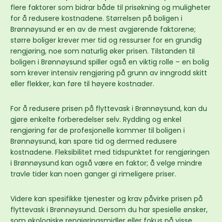
flere faktorer som bidrar både til prisøkning og muligheter
for å redusere kostnadene. Størrelsen på boligen i
Brønnøysund er en av de mest avgjørende faktorene;
større boliger krever mer tid og ressurser for en grundig
rengjøring, noe som naturlig øker prisen. Tilstanden til
boligen i Brønnøysund spiller også en viktig rolle – en bolig
som krever intensiv rengjøring på grunn av inngrodd skitt
eller flekker, kan føre til høyere kostnader.
For å redusere prisen på flyttevask i Brønnøysund, kan du
gjøre enkelte forberedelser selv. Rydding og enkel
rengjøring før de profesjonelle kommer til boligen i
Brønnøysund, kan spare tid og dermed redusere
kostnadene. Fleksibilitet med tidspunktet for rengjøringen
i Brønnøysund kan også være en faktor; å velge mindre
travle tider kan noen ganger gi rimeligere priser.
Videre kan spesifikke tjenester og krav påvirke prisen på
flyttevask i Brønnøysund. Dersom du har spesielle ønsker,
som økologiske rengjøringsmidler eller fokus på visse