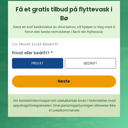
Få et gratis tilbud på flyttevask i
Bø
Send en kort beskrivelse av dine behov, så hjelper vi deg med å
finne den beste renholderen i Bø til din flyttevask.
h
1/3: PRIVAT ELLER BEDRIFT?
e
Privat eller bedrift?
*
r
PRIVAT
BEDRIFT
o
Neste
Din kontaktinformasjon blir utelukkende brukt i forbindelse med
oppdrags­forespørselen. Dine person­­opplysninger utleveres ikke
til uvedkommende.