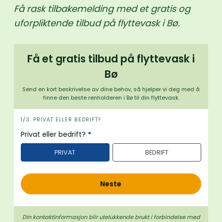
Få rask tilbakemelding med et gratis og
uforpliktende tilbud på flyttevask i Bø.
Få et gratis tilbud på flyttevask i
Bø
Send en kort beskrivelse av dine behov, så hjelper vi deg med å
finne den beste renholderen i Bø til din flyttevask.
i
1/3: PRIVAT ELLER BEDRIFT?
n
Privat eller bedrift?
*
n
PRIVAT
BEDRIFT
h
o
l
Neste
d
Din kontaktinformasjon blir utelukkende brukt i forbindelse med