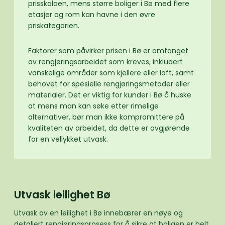
prisskalaen, mens større boliger i Bø med flere
etasjer og rom kan havne i den øvre
priskategorien.
Faktorer som påvirker prisen i Bø er omfanget
av rengjøringsarbeidet som kreves, inkludert
vanskelige områder som kjellere eller loft, samt
behovet for spesielle rengjøringsmetoder eller
materialer. Det er viktig for kunder i Bø å huske
at mens man kan søke etter rimelige
alternativer, bør man ikke kompromittere på
kvaliteten av arbeidet, da dette er avgjørende
for en vellykket utvask.
Utvask leilighet Bø
Utvask av en leilighet i Bø innebærer en nøye og
detaljert rengjøringsprosess for å sikre at boligen er helt